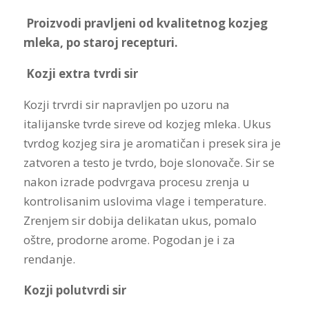
Proizvodi pravljeni od kvalitetnog kozjeg
mleka, po staroj recepturi.
Kozji extra tvrdi sir
Kozji trvrdi sir napravljen po uzoru na
italijanske tvrde sireve od kozjeg mleka. Ukus
tvrdog kozjeg sira je aromatičan i presek sira je
zatvoren a testo je tvrdo, boje slonovače. Sir se
nakon izrade podvrgava procesu zrenja u
kontrolisanim uslovima vlage i temperature.
Zrenjem sir dobija delikatan ukus, pomalo
oštre, prodorne arome. Pogodan je i za
rendanje.
Kozji polutvrdi sir