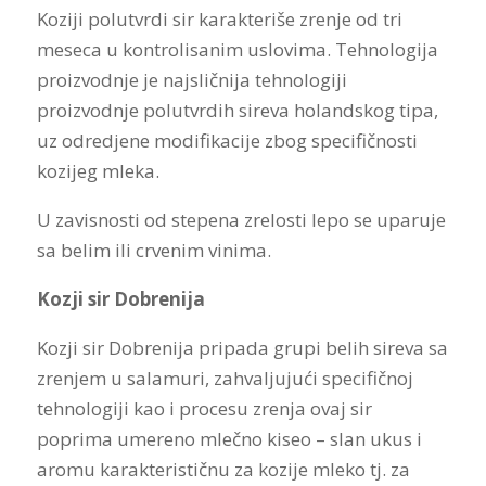
Koziji polutvrdi sir karakteriše zrenje od tri
meseca u kontrolisanim uslovima. Tehnologija
proizvodnje je najsličnija tehnologiji
proizvodnje polutvrdih sireva holandskog tipa,
uz odredjene modifikacije zbog specifičnosti
kozijeg mleka.
U zavisnosti od stepena zrelosti lepo se uparuje
sa belim ili crvenim vinima.
Kozji sir Dobrenija
Kozji sir Dobrenija pripada grupi belih sireva sa
zrenjem u salamuri, zahvaljujući specifičnoj
tehnologiji kao i procesu zrenja ovaj sir
poprima umereno mlečno kiseo – slan ukus i
aromu karakterističnu za kozije mleko tj. za