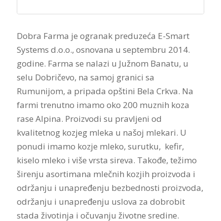
Dobra Farma je ogranak preduzeća E-Smart
Systems d.o.o., osnovana u septembru 2014.
godine. Farma se nalazi u Južnom Banatu, u
selu Dobričevo, na samoj granici sa
Rumunijom, a pripada opštini Bela Crkva. Na
farmi trenutno imamo oko 200 muznih koza
rase Alpina. Proizvodi su pravljeni od
kvalitetnog kozjeg mleka u našoj mlekari. U
ponudi imamo kozje mleko, surutku, kefir,
kiselo mleko i više vrsta sireva. Takođe, težimo
širenju asortimana mlečnih kozjih proizvoda i
održanju i unapređenju bezbednosti proizvoda,
održanju i unapređenju uslova za dobrobit
stada životinja i očuvanju životne sredine.