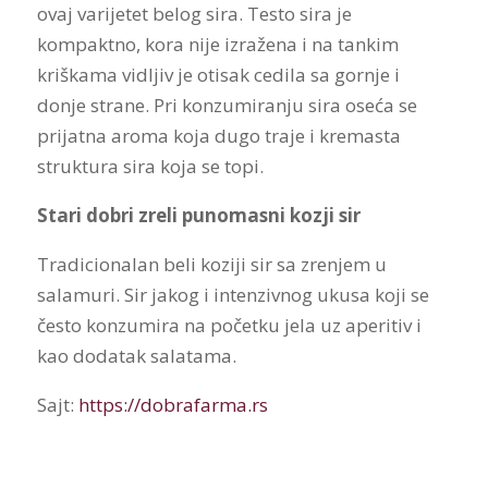
ovaj varijetet belog sira. Testo sira je
kompaktno, kora nije izražena i na tankim
kriškama vidljiv je otisak cedila sa gornje i
donje strane. Pri konzumiranju sira oseća se
prijatna aroma koja dugo traje i kremasta
struktura sira koja se topi.
Stari dobri zreli punomasni kozji sir
Tradicionalan beli koziji sir sa zrenjem u
salamuri. Sir jakog i intenzivnog ukusa koji se
često konzumira na početku jela uz aperitiv i
kao dodatak salatama.
Sajt:
https://dobrafarma.rs