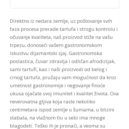
Direktno iz nedara zemlje, uz poštovanje svih
faza procesa prerade tartufa i strogu kontrolu i
očuvanje kvaliteta, naš proizvod stiže na vašu
trpezu, donoseći vašem gastronomskom
iskustvu dijamantski sjaj. Gastronomska
poslastica, čuvar zdravlja i odličan afrodizijak,
sami tartufi, kao i naši proizvodi od belog i
crnog tartufa, pružaju vam mogućnost da kroz
umetnost gastronomije i negovanje finoće
ukusa ojačate svoj imunitet i kvalitet života. Ova
neverovatna gljiva koja raste nekoliko
centimetara ispod zemlje u šumama, u blizini
stabala, na vlažnom tlu u sebi ima mnoge
blagodeti. Teško ih je pronaći, a veoma su