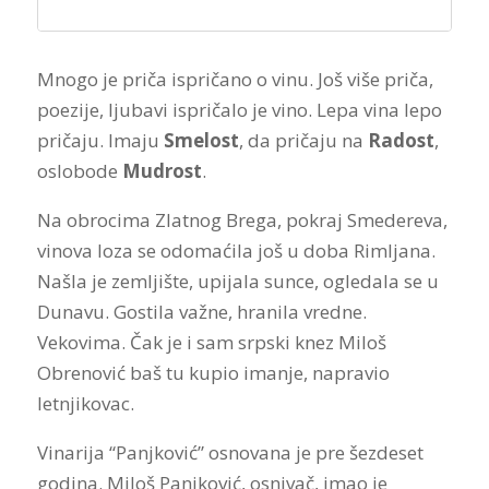
Mnogo je priča ispričano o vinu. Još više priča,
poezije, ljubavi ispričalo je vino. Lepa vina lepo
pričaju. Imaju
Smelost
, da pričaju na
Radost
,
oslobode
Mudrost
.
Na obrocima Zlatnog Brega, pokraj Smedereva,
vinova loza se odomaćila još u doba Rimljana.
Našla je zemljište, upijala sunce, ogledala se u
Dunavu. Gostila važne, hranila vredne.
Vekovima. Čak je i sam srpski knez Miloš
Obrenović baš tu kupio imanje, napravio
letnjikovac.
Vinarija “Panjković” osnovana je pre šezdeset
godina. Miloš Panjković, osnivač, imao je