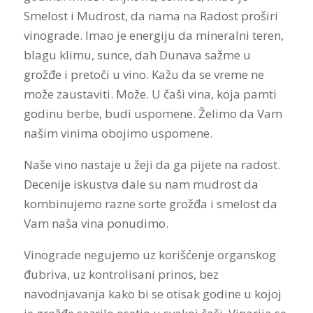
Smelost i Mudrost, da nama na Radost proširi
vinograde. Imao je energiju da mineralni teren,
blagu klimu, sunce, dah Dunava sažme u
grožđe i pretoči u vino. Kažu da se vreme ne
može zaustaviti. Može. U čaši vina, koja pamti
godinu berbe, budi uspomene. Želimo da Vam
našim vinima obojimo uspomene.
Naše vino nastaje u žeji da ga pijete na radost.
Decenije iskustva dale su nam mudrost da
kombinujemo razne sorte grožđa i smelost da
Vam naša vina ponudimo.
Vinograde negujemo uz korišćenje organskog
đubriva, uz kontrolisani prinos, bez
navodnjavanja kako bi se otisak godine u kojoj