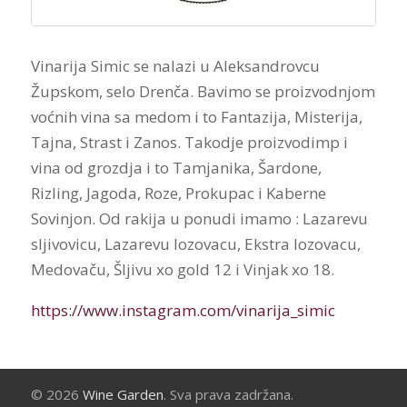
Vinarija Simic se nalazi u Aleksandrovcu
Župskom, selo Drenča. Bavimo se proizvodnjom
voćnih vina sa medom i to Fantazija, Misterija,
Tajna, Strast i Zanos. Takodje proizvodimp i
vina od grozdja i to Tamjanika, Šardone,
Rizling, Jagoda, Roze, Prokupac i Kaberne
Sovinjon. Od rakija u ponudi imamo : Lazarevu
sljivovicu, Lazarevu lozovacu, Ekstra lozovacu,
Medovaču, Šljivu xo gold 12 i Vinjak xo 18.
https://www.instagram.com/vinarija_simic
© 2026
Wine Garden
. Sva prava zadržana.