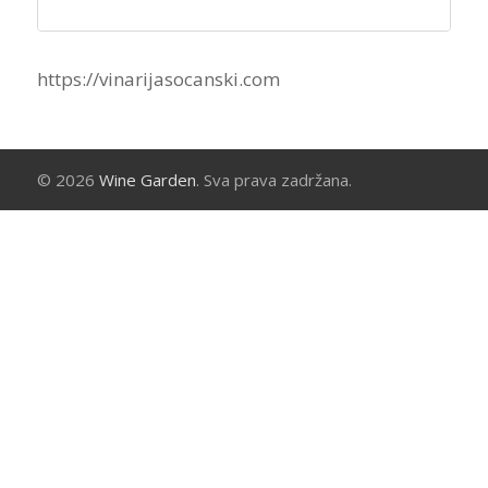
https://vinarijasocanski.com
© 2026
Wine Garden
. Sva prava zadržana.