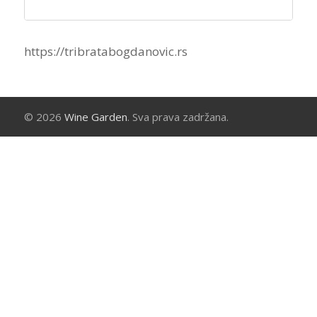
https://tribratabogdanovic.rs
© 2026
Wine Garden
. Sva prava zadržana.