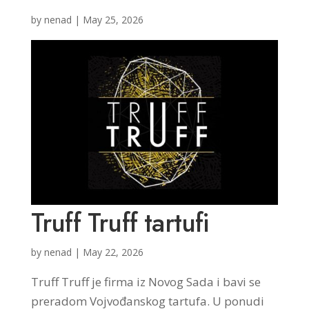
by
nenad
|
May 25, 2026
Truff Truff tartufi
by
nenad
|
May 22, 2026
Truff Truff je firma iz Novog Sada i bavi se
preradom Vojvođanskog tartufa. U ponudi